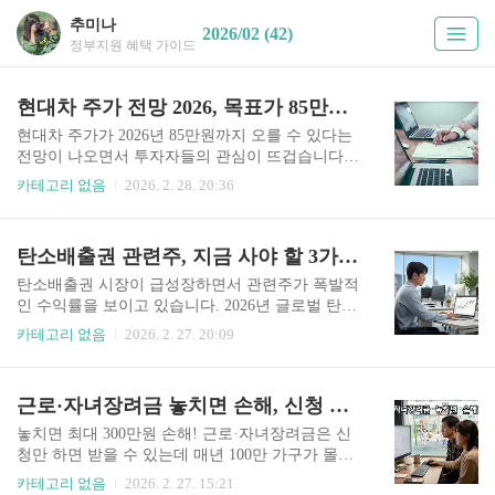
추미나
2026/02 (42)
정부지원 혜택 가이드
현대차 주가 전망 2026, 목표가 85만원 매수 시점은?
현대차 주가가 2026년 85만원까지 오를 수 있다는
전망이 나오면서 투자자들의 관심이 뜨겁습니다.
하지만 막연히 기다리기보다 정확한 매수 시점과
카테고리 없음
2026. 2. 28. 20:36
투자 전략을 알아야 수익을 극대화할 수 있습니다.
지금부터 실전 투자에 필요한 핵심 정보만 정리해
드립니다. 1. 현대차 목표가 85만 원 근거는주요 증
탄소배출권 관련주, 지금 사야 할 3가지 이유
권사들이 현대차 목표주가를 85만 원으로 제시한
배경에는 전기차 판매 증가와 수익성 개선이 핵심
탄소배출권 시장이 급성장하면서 관련주가 폭발적
입니다. 2025년 1분기 기준 영업이익률 10% 달성
인 수익률을 보이고 있습니다. 2026년 글로벌 탄소
과 제네시스 브랜드 프리미엄화 성공으로 밸류에
중립 정책 강화로 관련 기업들의 실적이 급등하고
카테고리 없음
2026. 2. 27. 20:09
이션 재평가가 이뤄지고 있습니다. 특히 2026년 출
있는 지금이 절호의 투자 기회입니다. 놓치면 후회
시 예정인 차세대 전기차 플랫폼이 실적 개선의 주
할 3가지 핵심 이유와 실전 투자 전략을 지금 바로
요 동력으로 작용할 전망입니다. 요약: 전기차 성장
확인하세요. 1. 탄소배출권 관련주 급등 배경2026
근로·자녀장려금 놓치면 손해, 신청 자격 총정리
과 수익성 개선으로 85만원 목표가 설정, 2026년 신
년 들어 탄소배출권 가격이 톤당 평균 45% 상승하
규 플랫폼이 핵심..
면서 관련 기업들의 매출이 급증하고 있습니다. E
놓치면 최대 300만원 손해! 근로·자녀장려금은 신
U의 탄소국경조정제도(CBAM) 본격 시행과 미국
청만 하면 받을 수 있는데 매년 100만 가구가 몰라
의 기후 공시 의무화로 국내 기업들의 탄소배출권
서 포기합니다. 5월 31일 마감 전, 지금 바로 자격
카테고리 없음
2026. 2. 27. 15:21
수요가 폭발적으로 증가했고, 이를 공급하거나 관