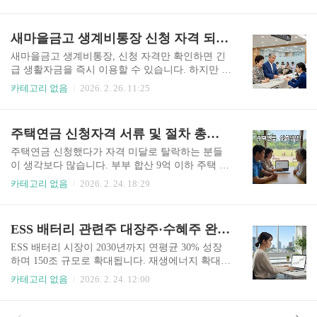
확인하고 혜택 받아가세요. 1. 근로·자녀장려금 신
리하는 기업들의 실적이 크게 개선되고 있습니다.
청자격2025년 귀속 기준으로 가구 소득이 기준 미
특히 탄소포집·활용·저장(CCUS) 기술을 보유한 기
만이고 재산이 2억 4천만 원 미만이면 신청 가능합
새마을금고 생계비통장 신청 자격 되나요?
업들과 재생에너지 설비 제조사들의 주가가 연초
니다. 근로장려금은 단독가구 2,200만 원, 홑벌이
대비 60% 이상 상승세..
3,200만 원, 맞벌이 4,400만 원 미만이며, 자녀장려
새마을금고 생계비통장, 신청 자격만 확인하면 긴
금은 부부합산 소득 7,000만 원 미만이 대상입니다.
급 생활자금을 즉시 이용할 수 있습니다. 하지만 대
전년도 근로소득, 사업소득, 종교인소득이 있다면
부분 자격 조건을 정확히 몰라서 신청조차 못하고
카테고리 없음
2026. 2. 26. 11:25
누구나 신청할 수 있습니다.◐ 도표로 정리해 보면
있습니다. 지금 바로 5분 투자로 내가 해당되는지
아래와 같습니다.구분근로장려금 소득 기준자녀장
확인하고 필요한 자금을 확보하세요. 1. 생계비통
려금 소득 기준단독 가구연 2,200만 원 미만(해당
장 신청자격 조건새마을금고 생계비통장은 급전이
주택연금 신청자격 서류 및 절차 총정리
없음)홑벌이 가구연 3,200만 원 미..
필요한 조합원을 위한 특별 대출상품입니다. 신청
가능 대상은 새마을금고 조합원으로 가입 후 6개월
주택연금 신청했다가 자격 미달로 탈락하는 분들
이상 경과한 회원이며, 신용등급 7등급 이내, 연소
이 생각보다 많습니다. 부부 합산 9억 이하 주택 보
득 3,500만 원 이하 근로자 또는 개인사업자가 해당
유자라면 월 100만원 이상 받을 수 있는데, 서류 하
카테고리 없음
2026. 2. 24. 18:29
됩니다. 단, 금융기관 연체 이력이 없고 현재 타 금
나 빠뜨려서 재신청하는 경우가 흔합니다. 지금부
융기관 생계비 대출이 없어야 합니다. 요약: 조합원
터 한 번에 통과하는 완벽한 신청 가이드를 알려드
6개월 이상, 신용등급 7등급 내, 연소득 3,500만원
립니다. 1. 주택연금 신청자격 완벽 체크주택연금
ESS 배터리 관련주 대장주·수혜주 완벽 정리
이하면 신청 가능2. 5분 완성 신청방법1) 온라인 신
은 만 55세 이상이면 신청 가능하며, 부부 기준 합
청..
산 공시가격 9억 원 이하 주택을 소유한 경우 가입
ESS 배터리 시장이 2030년까지 연평균 30% 성장
할 수 있습니다. 1 주택자는 물론 다주택자도 합산
하며 150조 규모로 확대됩니다. 재생에너지 확대와
가격이 9억 원 이하라면 신청 가능하며, 부부 중 한
전력망 안정화로 ESS 수요가 폭발적으로 증가하면
카테고리 없음
2026. 2. 24. 12:00
명만 만 55세 이상이면 됩니다. 대한민국 국적 보유
서 관련 기업들의 주가가 급등세를 보이고 있습니
자이거나 영주권자도 신청할 수 있으며, 주택담보
다. 지금 대장주와 핵심 수혜주를 파악하면 성장 초
대출이 있어도 주택가격의 일정 비율 이하라면 가
기 단계의 투자 기회를 잡을 수 있습니다. 1. ESS