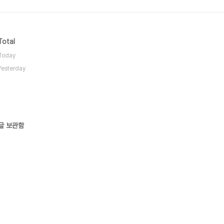
Total
Today
Yesterday
글 보관함