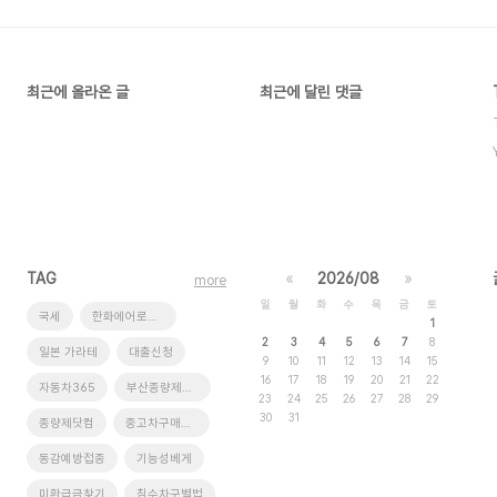
최근에 올라온 글
최근에 달린 댓글
TAG
«
2026/08
»
more
일
월
화
수
목
금
토
국세
한화에어로스페이스
1
2
3
4
5
6
7
8
일본 가라테
대출신청
9
10
11
12
13
14
15
16
17
18
19
20
21
22
자동차365
부산종량제봉투
23
24
25
26
27
28
29
30
31
종량제닷컴
중고차구매요령
동감예방접종
기능성베게
미환급금찾기
침수차구별법